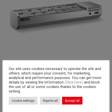
INFORMATIONS COMPLÉMENTAIRES
Our site uses cookies necessary to operate the site and
others, which require your consent, for marketing,
CATALOGUES
INFO TECHNIQUE
analytical and performance purposes. You can get more
details by viewing the information
(Click here)
and block
ACCESSOIRES
the use of all or some cookies thanks to the cookies
setting.
Dimensions
180 × 37 × 24 cm
Cookie settings
Rejects all
Accept all
Température
+2/+8°C