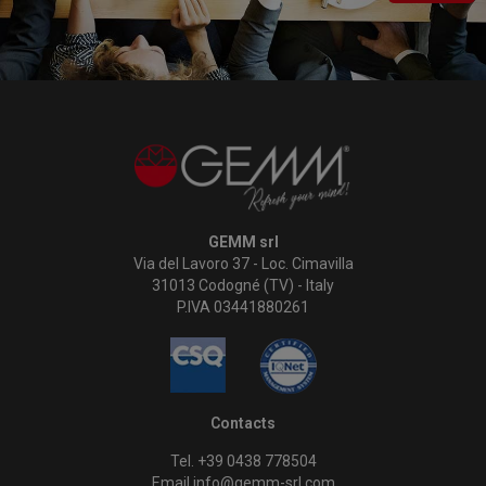
GEMM srl
Via del Lavoro 37 - Loc. Cimavilla
31013 Codogné (TV) - Italy
P.IVA 03441880261
Contacts
Tel. +39 0438 778504
Email info@gemm-srl.com