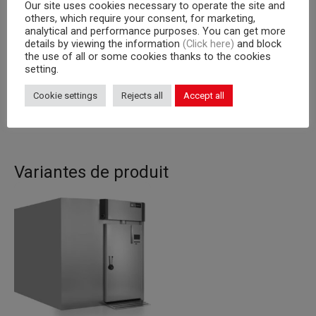
Groupe frogorifique
groupe à distance
Our site uses cookies necessary to operate the site and
others, which require your consent, for marketing,
no. 10 chariots
analytical and performance purposes. You can get more
Capacité interne
details by viewing the information
(Click here)
and block
600×800
the use of all or some cookies thanks to the cookies
setting.
Température
-10/+40°C
Cookie settings
Rejects all
Accept all
Version
MAX 90 % HR
Variantes de produit