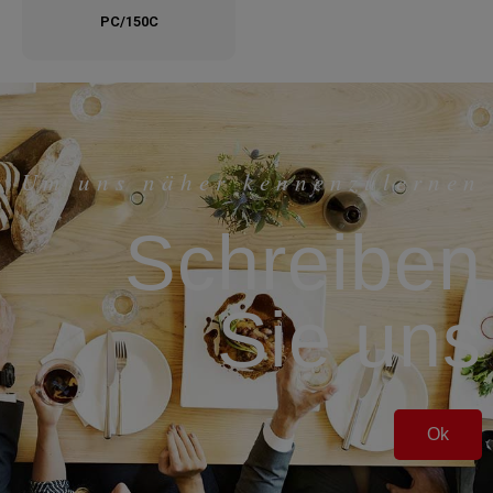
PC/150C
Um uns näher kennenzulernen
Schreiben
Sie uns
Ok