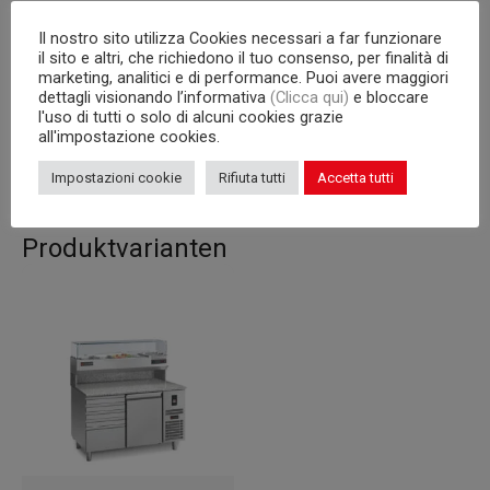
Türen
3
Il nostro sito utilizza Cookies necessari a far funzionare
Kondensatoreinheit
steckerfertig
il sito e altri, che richiedono il tuo consenso, per finalità di
marketing, analitici e di performance. Puoi avere maggiori
dettagli visionando l’informativa
(Clicca qui)
e bloccare
Interne Kapazität
600×400 mm Roste
l'uso di tutti o solo di alcuni cookies grazie
all'impostazione cookies.
Korpus
710
Impostazioni cookie
Rifiuta tutti
Accetta tutti
Produktvarianten